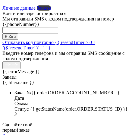
Личные данные
Заказы
Войти или зарегистрироваться
Мы отправили SMS с кодом подтверждения на номер
{{phoneNumber}}
Войти
Отправить код повторно {{ resendTimer > 0 ?
`(${resendTimer})` : '' }}
Введите номер телефона и мы отправим SMS-сообщение с
кодом подтверждения
{{ errorMessage }}
Заказы
{{ filter.name }}
Заказ №{{ order.ORDER.ACCOUNT_NUMBER }}
Дата
Сумма
Статус
{{ getStatusName(order.ORDER.STATUS_ID) }}
Сделайте свой
первый заказ